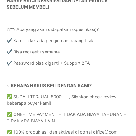
HARAP BACA DESKRIPSI DAN DETAIL PRODUK
SEBELUM MEMBELI
???? Apa yang akan didapatkan (spesifikasi)?
✔️ Kami Tidak ada pengiriman barang fisik
✔️ Bisa request username
✔️ Password bisa diganti + Support 2FA
~
KENAPA HARUS BELI DENGAN KAMI?
✅ SUDAH TERJUAL 5000++ , Silahkan check review
beberapa buyer kami!
✅ ONE-TIME PAYMENT = TIDAK ADA BIAYA TAHUNAN =
TIDAK ADA BIAYA LAIN
✅ 100% produk asli dan aktivasi di portal office(.)com