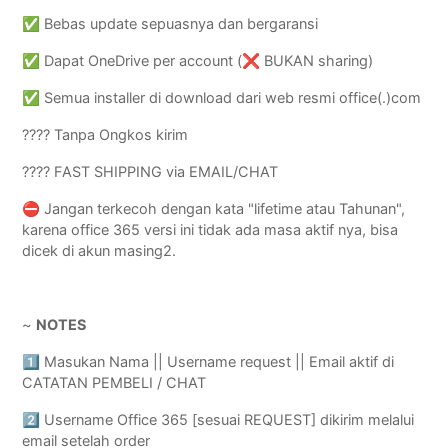
✅ Bebas update sepuasnya dan bergaransi
✅ Dapat OneDrive per account (❌ BUKAN sharing)
✅ Semua installer di download dari web resmi office(.)com
???? Tanpa Ongkos kirim
???? FAST SHIPPING via EMAIL/CHAT
⛔️ Jangan terkecoh dengan kata "lifetime atau Tahunan",
karena office 365 versi ini tidak ada masa aktif nya, bisa
dicek di akun masing2.
~
NOTES
1️⃣ Masukan Nama || Username request || Email aktif di
CATATAN PEMBELI / CHAT
2️⃣ Username Office 365 [sesuai REQUEST] dikirim melalui
email setelah order